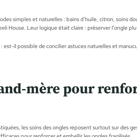
odes simples et naturelles : bains d’huile, citron, soins 
li House. Leur logique était claire : préserver l’ongle plutô
: est-il possible de concilier astuces naturelles et manuc
rand-mère pour renfor
tiquées, les soins des ongles reposent surtout sur des ge
ficaces pour renforcer et embellir les ongles fragilisés.