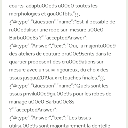
courts, adaptu00e9s u00e0 toutes les
morphologies et gou00fbts.”}},
{“@type”:”Question”,”name”:”Est-il possible de
ru00e9aliser une robe sur-mesure u00e0
Barbu00e8s ?”,”acceptedAnswer”:
{“@type”:”Answer”,”text”:”Oui, la majoritu00e9
des ateliers de couture pru00e9sents dans le
quartier proposent des cru00e9ations sur-
mesure avec un suivi rigoureux, du choix des
tissus jusquu2019aux retouches finales.”}},
{“@type”:”Question”,”name”:”Quels sont les
tissus privilu00e9giu00e9s pour les robes de
mariage u00e0 Barbu00e8s
?”,”acceptedAnswer”:
{“@type”:”Answer”,”text”:”Les tissus
utilisu00e9s sont majoritairement la dentelle