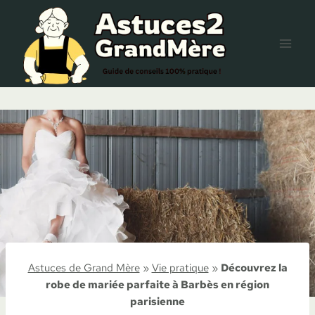
Aller
au
contenu
Astuces de Grand Mère
»
Vie pratique
»
Découvrez la
robe de mariée parfaite à Barbès en région
parisienne