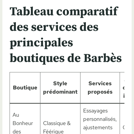
Tableau comparatif
des services des
principales
boutiques de Barbès
Ate
Style
Services
Boutique
cou
prédominant
proposés
int
Essayages
Au
personnalisés,
Bonheur
Classique &
ajustements
Oui
des
Féérique