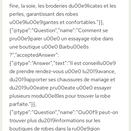
fine, la soie, les broderies du00e9licates et les
perles, garantissant des robes
u00e9lu00e9gantes et confortables.”}},
{“@type”:”Question”,”name”:”Comment se
pru00e9parer u00e0 un essayage robe dans
une boutique u00e0 Barbu00e8s
?”,”acceptedAnswer”:
{“@type”:”Answer”,”text”:”Il est conseillu00e9
de prendre rendez-vous u00e0 lu2019avance,
du2019apporter ses chaussures de mariage et
du2019u00eatre pru00eate u00e0 essayer
plusieurs modu00e8les pour trouver la robe
parfaite.”}},
{“@type”:”Question”,”name”:”Ou00f9 peut-on
trouver plus du2019informations sur les
boutiques de robes dans la ru00e9gion