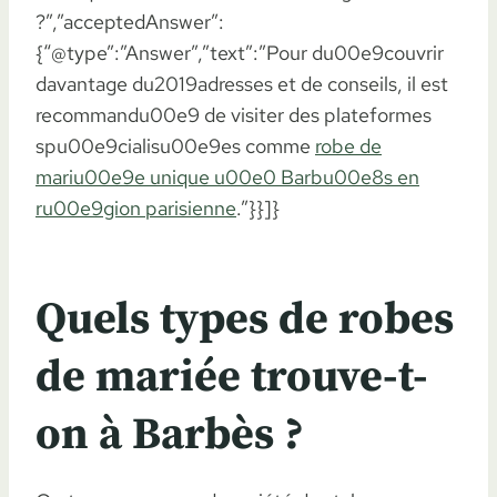
?”,”acceptedAnswer”:
{“@type”:”Answer”,”text”:”Pour du00e9couvrir
davantage du2019adresses et de conseils, il est
recommandu00e9 de visiter des plateformes
spu00e9cialisu00e9es comme
robe de
mariu00e9e unique u00e0 Barbu00e8s en
ru00e9gion parisienne
.”}}]}
Quels types de robes
de mariée trouve-t-
on à Barbès ?