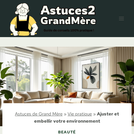
Aller
au
contenu
Astuces de Grand Mère
»
Vie pratique
»
Ajuster et
embellir votre environnement
BEAUTÉ