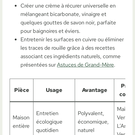
Créer une crème à récurer universelle en
mélangeant bicarbonate, vinaigre et
quelques gouttes de savon noir, parfaite
pour baignoires et éviers.
Entretenir les surfaces en cuivre ou éliminer
les traces de rouille grâce à des recettes
associant ces ingrédients naturels, comme
présentées sur
Astuces de Grand-Mère
.
Prod
Pièce
Usage
Avantage
consei
Maison
Entretien
Polyvalent,
Maison
Verte,
écologique
économique,
entière
L’Arbre
quotidien
naturel
Vert