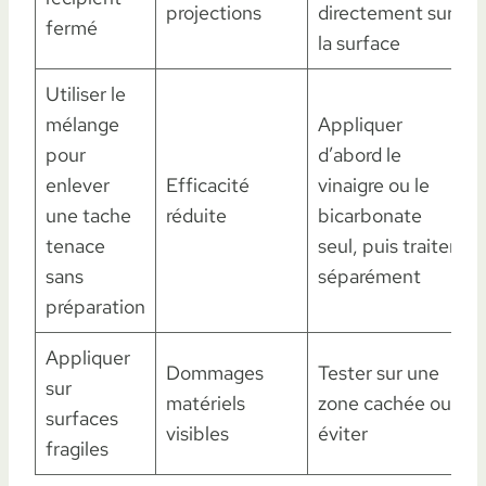
projections
directement sur
fermé
la surface
Utiliser le
mélange
Appliquer
pour
d’abord le
enlever
Efficacité
vinaigre ou le
une tache
réduite
bicarbonate
tenace
seul, puis traiter
sans
séparément
préparation
Appliquer
Dommages
Tester sur une
sur
matériels
zone cachée ou
surfaces
visibles
éviter
fragiles