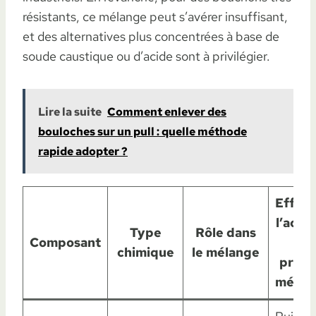
résistants, ce mélange peut s’avérer insuffisant,
et des alternatives plus concentrées à base de
soude caustique ou d’acide sont à privilégier.
Lire la suite
Comment enlever des
bouloches sur un pull : quelle méthode
rapide adopter ?
Effet 
l’activ
Type
Rôle dans
Composant
du
chimique
le mélange
produ
ménag