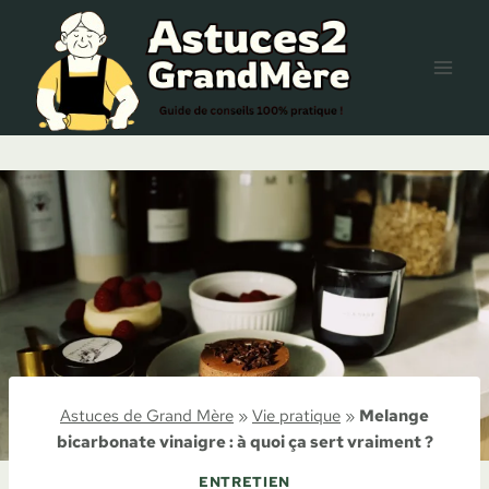
Aller
au
contenu
Astuces de Grand Mère
»
Vie pratique
»
Melange
bicarbonate vinaigre : à quoi ça sert vraiment ?
ENTRETIEN