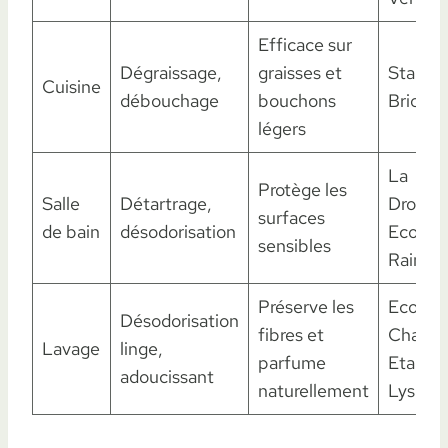
Efficace sur
Dégraissage,
graisses et
Starwa
Cuisine
débouchage
bouchons
Briochi
légers
La
Protège les
Salle
Détartrage,
Drogue
surfaces
de bain
désodorisation
Ecologi
sensibles
Rainett
Préserve les
Ecodoo
Désodorisation
fibres et
Chat,
Lavage
linge,
parfume
Etamin
adoucissant
naturellement
Lys