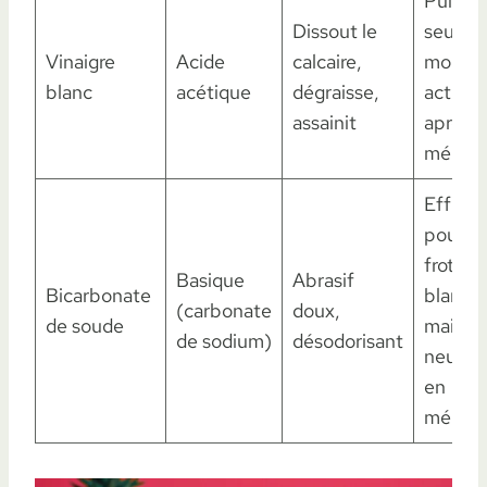
Puissa
Dissout le
seul,
Vinaigre
Acide
calcaire,
moins
blanc
acétique
dégraisse,
actif
assainit
après
mélan
Efficac
pour
frotter,
Basique
Abrasif
Bicarbonate
blanchi
(carbonate
doux,
de soude
mais
de sodium)
désodorisant
neutral
en
mélan