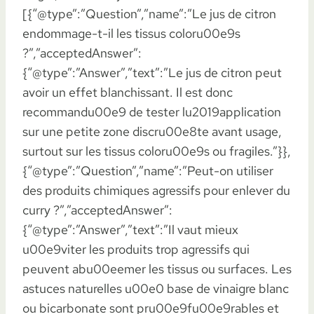
[{“@type”:”Question”,”name”:”Le jus de citron
endommage-t-il les tissus coloru00e9s
?”,”acceptedAnswer”:
{“@type”:”Answer”,”text”:”Le jus de citron peut
avoir un effet blanchissant. Il est donc
recommandu00e9 de tester lu2019application
sur une petite zone discru00e8te avant usage,
surtout sur les tissus coloru00e9s ou fragiles.”}},
{“@type”:”Question”,”name”:”Peut-on utiliser
des produits chimiques agressifs pour enlever du
curry ?”,”acceptedAnswer”:
{“@type”:”Answer”,”text”:”Il vaut mieux
u00e9viter les produits trop agressifs qui
peuvent abu00eemer les tissus ou surfaces. Les
astuces naturelles u00e0 base de vinaigre blanc
ou bicarbonate sont pru00e9fu00e9rables et