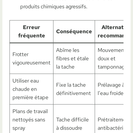
produits chimiques agressifs.
Erreur
Alternative
Conséquence
fréquente
recommandé
Abîme les
Mouvements
Frotter
fibres et étale
doux et
vigoureusement
la tache
tamponnage
Utiliser eau
Fixe la tache
Prélavage à
chaude en
définitivement
l’eau froide
première étape
Plans de travail
nettoyés sans
Tache difficile
Prétraitement
spray
à dissoudre
antibactérien