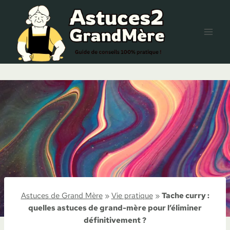
Aller
au
contenu
Astuces de Grand Mère
»
Vie pratique
»
Tache curry :
quelles astuces de grand-mère pour l’éliminer
définitivement ?