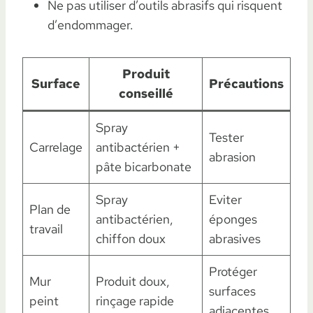
Ne pas utiliser d’outils abrasifs qui risquent
d’endommager.
Produit
Surface
Précautions
conseillé
Spray
Tester
Carrelage
antibactérien +
abrasion
pâte bicarbonate
Spray
Eviter
Plan de
antibactérien,
éponges
travail
chiffon doux
abrasives
Protéger
Mur
Produit doux,
surfaces
peint
rinçage rapide
adjacentes