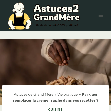
Aller
au
contenu
Astuces de Grand Mère
»
Vie pratique
»
Par quoi
remplacer la crème fraîche dans vos recettes ?
CUISINE