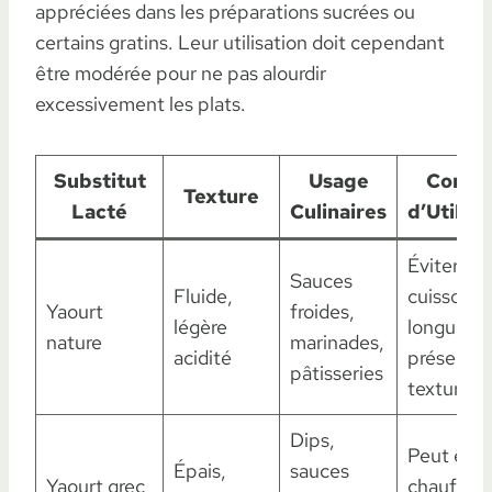
appréciées dans les préparations sucrées ou
certains gratins. Leur utilisation doit cependant
être modérée pour ne pas alourdir
excessivement les plats.
Substitut
Usage
Consei
Texture
Lacté
Culinaires
d’Utilisa
Éviter
Sauces
Fluide,
cuisson
Yaourt
froides,
légère
longue p
nature
marinades,
acidité
préserver
pâtisseries
texture
Dips,
Peut être
Épais,
sauces
Yaourt grec
chauffé