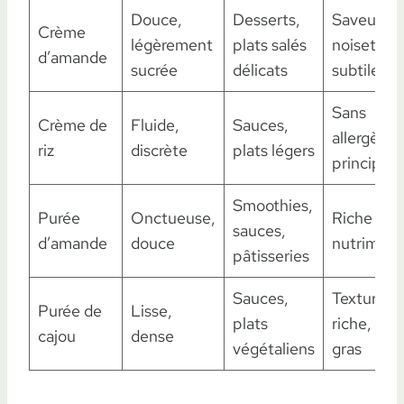
Douce,
Desserts,
Saveur
Crème
légèrement
plats salés
noisette
d’amande
sucrée
délicats
subtile
Sans
Crème de
Fluide,
Sauces,
allergènes
riz
discrète
plats légers
principau
Smoothies,
Purée
Onctueuse,
Riche en
sauces,
d’amande
douce
nutriment
pâtisseries
Sauces,
Texture
Purée de
Lisse,
plats
riche, bon
cajou
dense
végétaliens
gras