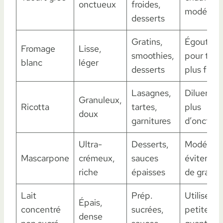
onctueux
froides,
modérém
desserts
Gratins,
Égoutter
Fromage
Lisse,
smoothies,
pour text
blanc
léger
desserts
plus ferm
Lasagnes,
Diluer po
Granuleux,
Ricotta
tartes,
plus
doux
garnitures
d’onctuos
Ultra-
Desserts,
Modérer 
Mascarpone
crémeux,
sauces
éviter ex
riche
épaisses
de gras
Lait
Prép.
Utiliser e
Épais,
concentré
sucrées,
petite
dense