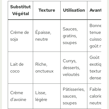
Substitut
Texture
Utilisation
Avantag
Végétal
Bonne
Sauces,
Crème de
Épaisse,
tenue à la
gratins,
soja
neutre
cuisson,
soupes
goût neut
Goût
Currys,
Lait de
Riche,
exotique,
desserts,
coco
onctueux
texture
veloutés
dense
Pâtisseries,
Faible en
Crème
Lisse,
sauces,
calories,
d’avoine
légère
soupes
neutre