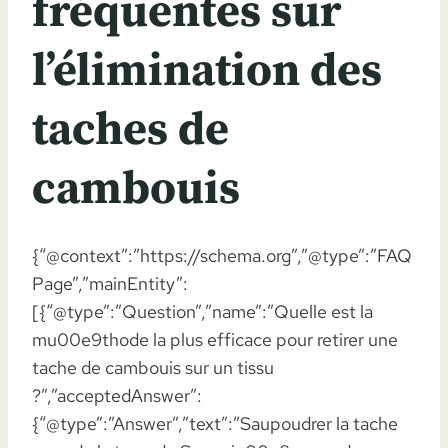
fréquentes sur
l’élimination des
taches de
cambouis
{“@context”:”https://schema.org”,”@type”:”FAQ
Page”,”mainEntity”:
[{“@type”:”Question”,”name”:”Quelle est la
mu00e9thode la plus efficace pour retirer une
tache de cambouis sur un tissu
?”,”acceptedAnswer”:
{“@type”:”Answer”,”text”:”Saupoudrer la tache