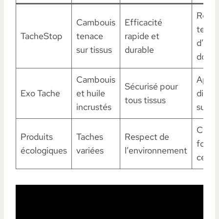
Respe
Cambouis
Efficacité
temp
TacheStop
tenace
rapide et
d’acti
sur tissus
durable
dosa
Cambouis
Appli
Sécurisé pour
Exo Tache
et huile
direc
tous tissus
incrustés
sur la
Choisi
Produits
Taches
Respect de
formu
écologiques
variées
l’environnement
certif