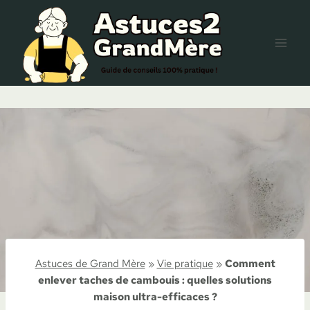
Aller
au
contenu
Astuces de Grand Mère
»
Vie pratique
»
Comment
enlever taches de cambouis : quelles solutions
maison ultra-efficaces ?