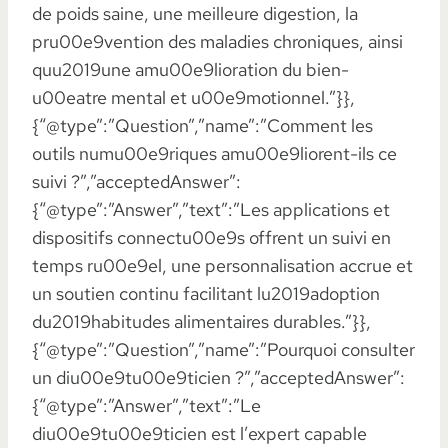
de poids saine, une meilleure digestion, la
pru00e9vention des maladies chroniques, ainsi
quu2019une amu00e9lioration du bien-
u00eatre mental et u00e9motionnel.”}},
{“@type”:”Question”,”name”:”Comment les
outils numu00e9riques amu00e9liorent-ils ce
suivi ?”,”acceptedAnswer”:
{“@type”:”Answer”,”text”:”Les applications et
dispositifs connectu00e9s offrent un suivi en
temps ru00e9el, une personnalisation accrue et
un soutien continu facilitant lu2019adoption
du2019habitudes alimentaires durables.”}},
{“@type”:”Question”,”name”:”Pourquoi consulter
un diu00e9tu00e9ticien ?”,”acceptedAnswer”:
{“@type”:”Answer”,”text”:”Le
diu00e9tu00e9ticien est l’expert capable