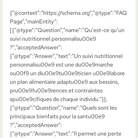
{“@context”:”https://schema.org”,”@type”:”FAQ
Page”,”mainEntity”:
[{“@type”:”Question”,”name”:”Qu’est-ce qu’un
suivi nutritionnel personnalisu00e9
?”,”acceptedAnswer”:
{“@type”:”Answer”,”text”:”Un suivi nutritionnel
personnalisu00e9 est une du00e9marche
ou00f9 un diu00e9tu00e9ticien u00e9labore
un plan alimentaire adaptu00e9 aux besoins,
pru00e9fu00e9rences et contraintes
spu00e9cifiques de chaque individu.”}},
{“@type”:”Question”,”name”:”Quels sont les
principaux bienfaits pour la santu00e9
?”,”acceptedAnswer”:
{“@type”:”Answer”,”text”:”Il permet une perte