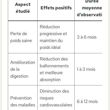
Durée
Aspect
Effets positifs
moyenne
étudié
d’observation
Réduction
Perte de
progressive et
3 à 6 mois
poids saine
maintien du
poids idéal
Réduction des
Amélioration
ballonnements
de la
1 à 3 mois
et meilleure
digestion
absorption
Diminution des
Prévention
risques
6 à 12 mois
des maladies
cardiovasculaires