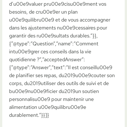
d’u00e9valuer pru00e9cisu00e9ment vos
besoins, de cru00e9er un plan
u00e9quilibru00e9 et de vous accompagner
dans les ajustements nu00e9cessaires pour
garantir des ru00e9sultats durables.”}},
{“@type”:”Question”,”name”:”Comment
intu00e9grer ces conseils dans la vie
quotidienne ?”,”acceptedAnswer”:
{“@type”:”Answer”,”text”:”Il est conseillu00e9
de planifier ses repas, du2019u00e9couter son
corps, du2019utiliser des outils de suivi et de
bu00e9nu00e9ficier du2019un soutien
personnalisu00e9 pour maintenir une
alimentation u00e9quilibru00e9e
durablement.”}}]}