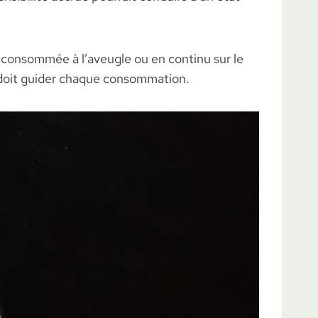
e consommée à l’aveugle ou en continu sur le
s doit guider chaque consommation.