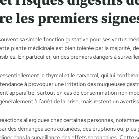
t risques digestifs de
e les premiers signe
uvent sa simple fonction gustative pour ses vertus méd
cette plante médicinale est bien tolérée par la majorité, 
ibles. En particulier, un des premiers dangers à surveill
entiellement le thymol et le carvacrol, qui lui confèren
tendance à provoquer une irritation des muqueuses gastri
ent apparaître, surtout en cas de consommation non mod
éralement à l’arrêt de la prise, mais restent un avertis
s réactions allergiques chez certaines personnes, notammen
ar des démangeaisons cutanées, des éruptions ou, plus g
gliger dans la surveillance des effets secondaires. Cette s