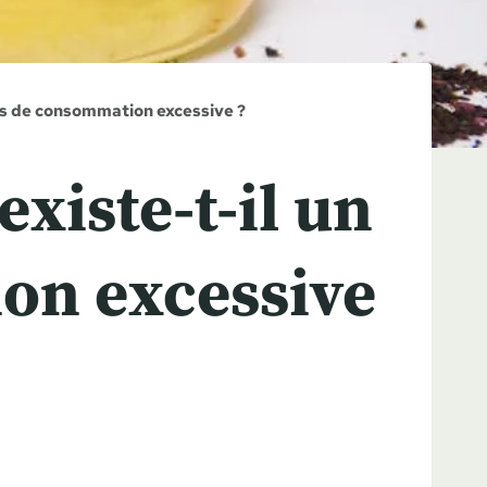
cas de consommation excessive ?
existe-t-il un
on excessive