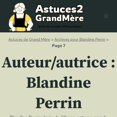
Aller
au
contenu
Astuces de Grand Mère
»
Archives pour Blandine Perrin
»
Page 7
Auteur/autrice :
Blandine
Perrin