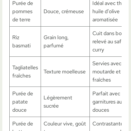
Purée de
Idéal avec thym 
pommes
Douce, crémeuse
huile d’olive
de terre
aromatisée
Cuit dans bouillo
Riz
Grain long,
relevé au safran
basmati
parfumé
curry
Servies avec sa
Tagliatelles
Texture moelleuse
moutarde et her
fraîches
fraîches
Purée de
Parfait avec lapi
Légèrement
patate
garnitures aux é
sucrée
douce
douces
Purée de
Couleur vive, goût
Contrastante, id