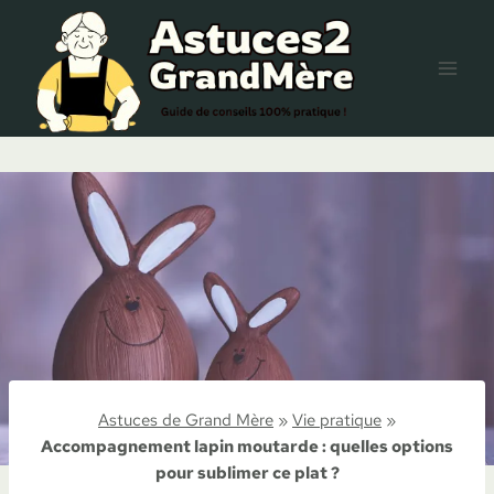
Aller
au
contenu
Astuces de Grand Mère
»
Vie pratique
»
Accompagnement lapin moutarde : quelles options
pour sublimer ce plat ?