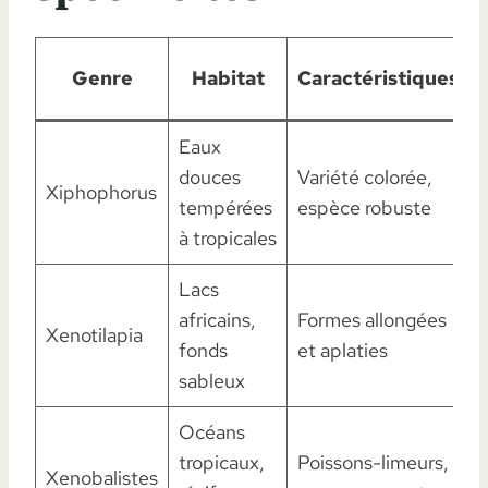
Genre
Habitat
Caractéristiques
Eaux
A
douces
Variété colorée,
Xiphophorus
tempérées
espèce robuste
à tropicales
Lacs
africains,
Formes allongées
Xenotilapia
fonds
et aplaties
sableux
Océans
tropicaux,
Poissons-limeurs,
Xenobalistes