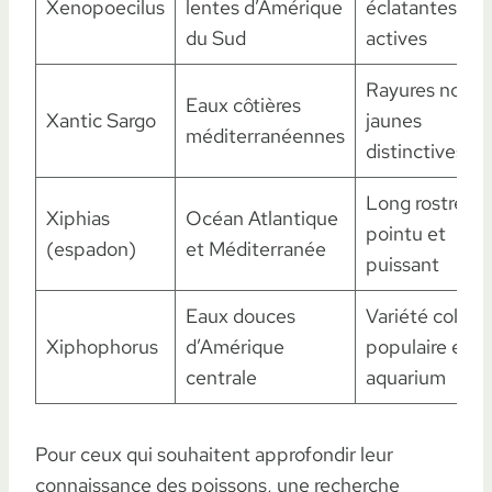
Xenopoecilus
lentes d’Amérique
éclatantes et t
du Sud
actives
Rayures noires
Eaux côtières
Xantic Sargo
jaunes
méditerranéennes
distinctives
Long rostre
Xiphias
Océan Atlantique
pointu et
(espadon)
et Méditerranée
puissant
Eaux douces
Variété coloré
Xiphophorus
d’Amérique
populaire en
centrale
aquarium
Pour ceux qui souhaitent approfondir leur
connaissance des poissons, une recherche