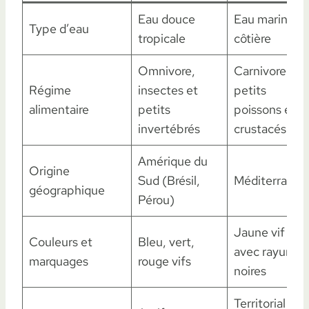
Eau douce
Eau marine
Type d’eau
tropicale
côtière
Omnivore,
Carnivore,
Régime
insectes et
petits
alimentaire
petits
poissons et
invertébrés
crustacés
Amérique du
Origine
Sud (Brésil,
Méditerranée
géographique
Pérou)
Jaune vif
Couleurs et
Bleu, vert,
avec rayures
marquages
rouge vifs
noires
Territorial en