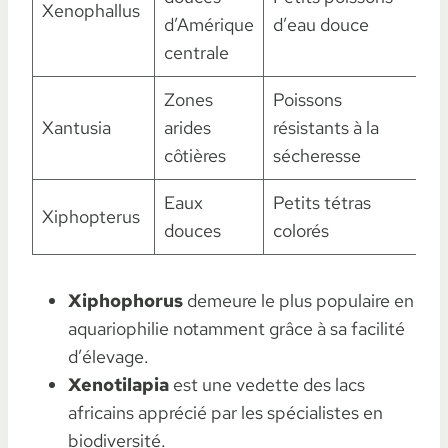
Xenophallus
d’Amérique
d’eau douce
s
centrale
Zones
Poissons
Xantusia
arides
résistants à la
l
côtières
sécheresse
Eaux
Petits tétras
Xiphopterus
A
douces
colorés
Xiphophorus
demeure le plus populaire en
aquariophilie notamment grâce à sa facilité
d’élevage.
Xenotilapia
est une vedette des lacs
africains apprécié par les spécialistes en
biodiversité.