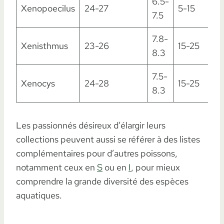
6.5-
Xenopoecilus
24-27
5-15
7.5
7.8-
Xenisthmus
23-26
15-25
C
8.3
7.5-
Xenocys
24-28
15-25
C
8.3
Les passionnés désireux d’élargir leurs
collections peuvent aussi se référer à des listes
complémentaires pour d’autres poissons,
notamment ceux en
S
ou en
I
, pour mieux
comprendre la grande diversité des espèces
aquatiques.