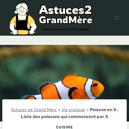
Aller
au
contenu
Astuces de Grand Mère
»
Vie pratique
»
Poisson en X :
Liste des poissons qui commencent par X
CUISINE