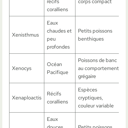
récifs
corps compact
coralliens
Eaux
chaudes et
Petits poissons
Xenisthmus
peu
benthiques
profondes
Poissons de banc
Océan
Xenocys
au comportement
Pacifique
grégaire
Espèces
Récifs
B
Xenaploactis
cryptiques,
coralliens
couleur variable
Eaux
douces
Petits poissons
A