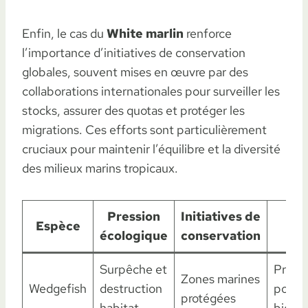
Enfin, le cas du
White marlin
renforce
l’importance d’initiatives de conservation
globales, souvent mises en œuvre par des
collaborations internationales pour surveiller les
stocks, assurer des quotas et protéger les
migrations. Ces efforts sont particulièrement
cruciaux pour maintenir l’équilibre et la diversité
des milieux marins tropicaux.
Pression
Initiatives de
Espèce
Ob
écologique
conservation
Surpêche et
Prése
Zones marines
Wedgefish
destruction
popula
protégées
habitat
biodiv