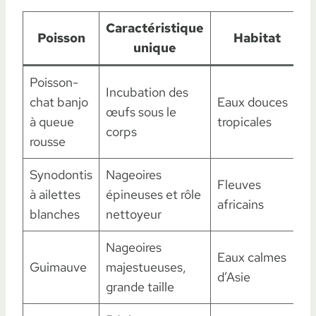
Caractéristique
Poisson
Habitat
unique
Poisson-
Incubation des
chat banjo
Eaux douces
œufs sous le
d
à queue
tropicales
corps
rousse
Synodontis
Nageoires
Fleuves
à ailettes
épineuses et rôle
africains
blanches
nettoyeur
Nageoires
Eaux calmes
Guimauve
majestueuses,
d’Asie
grande taille
a