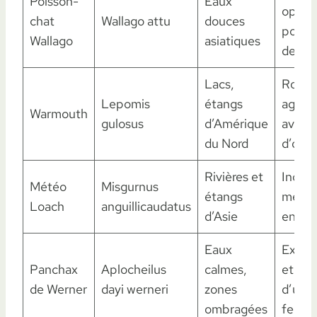
Poisson-
Eaux
oppor
chat
Wallago attu
douces
pouva
Wallago
asiatiques
de gro
Lacs,
Robus
Lepomis
étangs
agressi
Warmouth
gulosus
d’Amérique
avec 
du Nord
d’oxy
Rivières et
Indica
Météo
Misgurnus
étangs
météo
Loach
anguillicaudatus
d’Asie
en aq
Eaux
Excell
Panchax
Aplocheilus
calmes,
et rap
de Werner
dayi werneri
zones
d’un c
ombragées
fermé