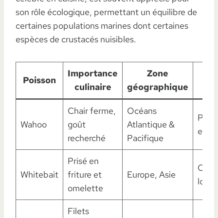
son rôle écologique, permettant un équilibre de
certaines populations marines dont certaines
espèces de crustacés nuisibles.
Importance
Zone
A
Poisson
culinaire
géographique
u
Chair ferme,
Océans
Pêch
Wahoo
goût
Atlantique &
et c
recherché
Pacifique
Prisé en
Cons
Whitebait
friture et
Europe, Asie
local
omelette
Filets