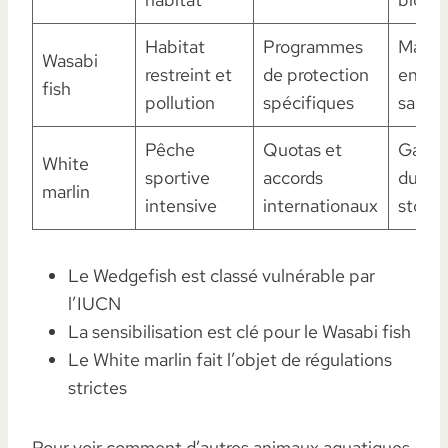
Habitat
Programmes
Mainte
Wasabi
restreint et
de protection
envir
fish
pollution
spécifiques
sain
Pêche
Quotas et
Garant
White
sportive
accords
durabi
marlin
intensive
internationaux
stock
Le Wedgefish est classé vulnérable par
l’IUCN
La sensibilisation est clé pour le Wasabi fish
Le White marlin fait l’objet de régulations
strictes
Pour voir comment d’autres animaux aquatiques