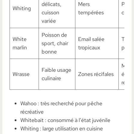
délicats,
Mers
Pêch
Whiting
cuisson
tempérées
comm
variée
Poisson de
White
Email salée
Tour
sport, chair
marlin
tropicaux
pêch
bonne
Main
Faible usage
Wrasse
Zones récifales
écol
culinaire
récif
Wahoo : très recherché pour pêche
récréative
Whitebait : consommé à l’état juvénile
Whiting : large utilisation en cuisine