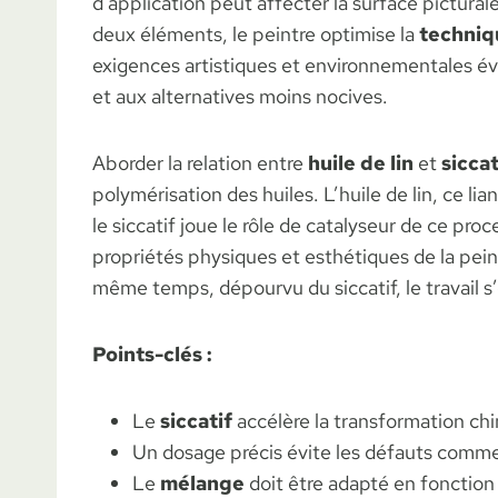
d’application peut affecter la surface pictur
deux éléments, le peintre optimise la
techniq
exigences artistiques et environnementales évo
et aux alternatives moins nocives.
Aborder la relation entre
huile de lin
et
siccat
polymérisation des huiles. L’huile de lin, ce li
le siccatif joue le rôle de catalyseur de ce pro
propriétés physiques et esthétiques de la peintu
même temps, dépourvu du siccatif, le travail s’
Points-clés :
Le
siccatif
accélère la transformation chi
Un dosage précis évite les défauts comme 
Le
mélange
doit être adapté en fonction