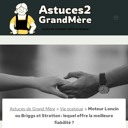
Aller
au
contenu
Astuces de Grand Mère
»
Vie pratique
»
Moteur Loncin
ou Briggs et Stratton : lequel offre la meilleure
fiabilité ?