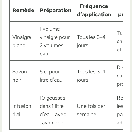
Fréquence
Eff
Remède
Préparation
d’application
princ
1 volume
Tue
Vinaigre
vinaigre pour
Tous les 3-4
chenil
blanc
2 volumes
jours
et œu
eau
Dissou
Savon
5 cl pour 1
Tous les 3-4
cuticu
noir
litre d’eau
jours
protec
10 gousses
Repou
Infusion
dans 1 litre
Une fois par
les
d’ail
d’eau, avec
semaine
papill
savon noir
adulte