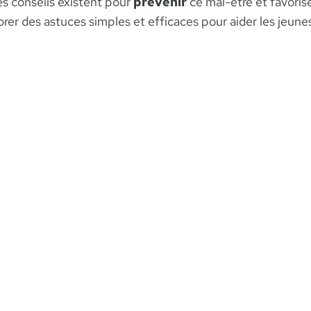
des conseils existent pour
prévenir
ce mal-être et favorise
orer des astuces simples et efficaces pour aider les jeun