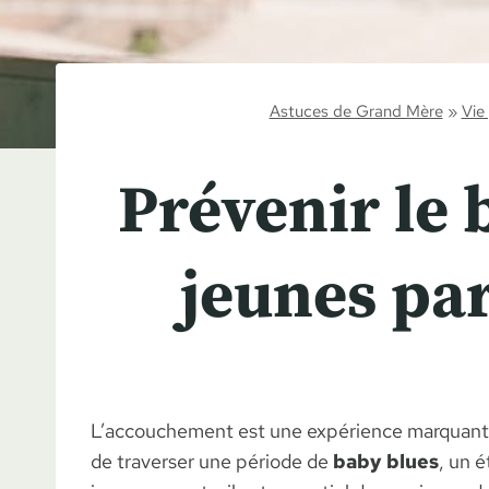
Astuces de Grand Mère
»
Vie
Prévenir le 
jeunes pa
L’accouchement est une expérience marquante q
de traverser une période de
baby blues
, un é