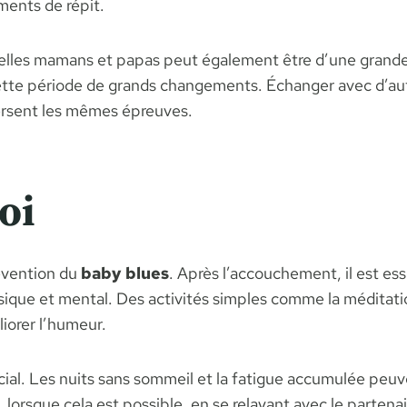
ments de répit.
velles mamans et papas peut également être d’une grande
cette période de grands changements. Échanger avec d’autr
versent les mêmes épreuves.
oi
révention du
baby blues
. Après l’accouchement, il est es
sique et mental. Des activités simples comme la méditati
liorer l’humeur.
ial. Les nuits sans sommeil et la fatigue accumulée peuv
orsque cela est possible, en se relayant avec le partenai