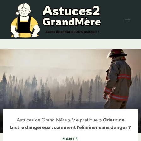
Aller
au
contenu
Astuces de Grand Mère
»
Vie pratique
»
Odeur de
bistre dangereux : comment l’éliminer sans danger ?
SANTÉ