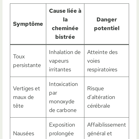
Cause liée à
la
Danger
Symptôme
cheminée
potentiel
bistrée
Inhalation de
Atteinte des
Toux
vapeurs
voies
persistante
irritantes
respiratoires
Intoxication
Vertiges et
Risque
par
maux de
d’altération
monoxyde
tête
cérébrale
de carbone
Exposition
Affaiblissement
Nausées
prolongée
général et