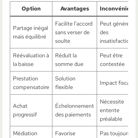
Option
Avantages
Inconvénient
Facilite l’accord
Peut générer
Partage inégal
sans verser de
des
mais équilibré
soulte
insatisfactions
Réévaluation à
Réduit la
Peut être
la baisse
somme due
contestée
Prestation
Solution
Impact fiscal
compensatoire
flexible
Nécessite
Achat
Échelonnement
entente
progressif
des paiements
préalable
Médiation
Favorise
Pas toujours