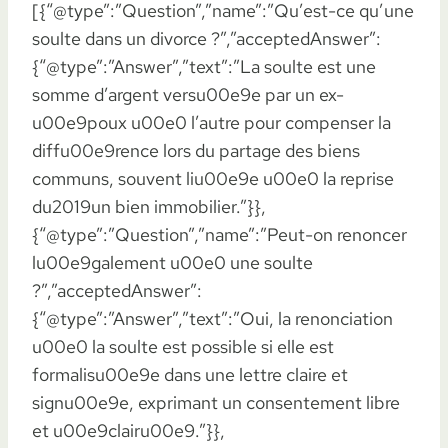
[{“@type”:”Question”,”name”:”Qu’est-ce qu’une
soulte dans un divorce ?”,”acceptedAnswer”:
{“@type”:”Answer”,”text”:”La soulte est une
somme d’argent versu00e9e par un ex-
u00e9poux u00e0 l’autre pour compenser la
diffu00e9rence lors du partage des biens
communs, souvent liu00e9e u00e0 la reprise
du2019un bien immobilier.”}},
{“@type”:”Question”,”name”:”Peut-on renoncer
lu00e9galement u00e0 une soulte
?”,”acceptedAnswer”:
{“@type”:”Answer”,”text”:”Oui, la renonciation
u00e0 la soulte est possible si elle est
formalisu00e9e dans une lettre claire et
signu00e9e, exprimant un consentement libre
et u00e9clairu00e9.”}},