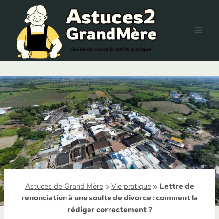
Aller
au
contenu
Astuces de Grand Mère
»
Vie pratique
»
Lettre de
renonciation à une soulte de divorce : comment la
rédiger correctement ?