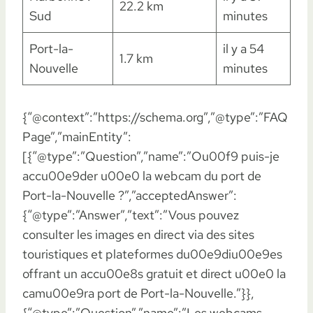
22.2 km
Sud
minutes
Port-la-
il y a 54
1.7 km
Nouvelle
minutes
{“@context”:”https://schema.org”,”@type”:”FAQ
Page”,”mainEntity”:
[{“@type”:”Question”,”name”:”Ou00f9 puis-je
accu00e9der u00e0 la webcam du port de
Port-la-Nouvelle ?”,”acceptedAnswer”:
{“@type”:”Answer”,”text”:”Vous pouvez
consulter les images en direct via des sites
touristiques et plateformes du00e9diu00e9es
offrant un accu00e8s gratuit et direct u00e0 la
camu00e9ra port de Port-la-Nouvelle.”}},
{“@type”:”Question”,”name”:”Les webcams