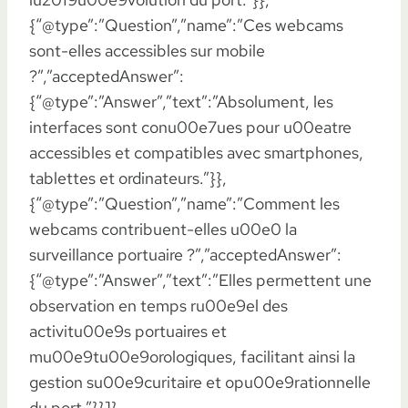
{“@type”:”Question”,”name”:”Ces webcams
sont-elles accessibles sur mobile
?”,”acceptedAnswer”:
{“@type”:”Answer”,”text”:”Absolument, les
interfaces sont conu00e7ues pour u00eatre
accessibles et compatibles avec smartphones,
tablettes et ordinateurs.”}},
{“@type”:”Question”,”name”:”Comment les
webcams contribuent-elles u00e0 la
surveillance portuaire ?”,”acceptedAnswer”:
{“@type”:”Answer”,”text”:”Elles permettent une
observation en temps ru00e9el des
activitu00e9s portuaires et
mu00e9tu00e9orologiques, facilitant ainsi la
gestion su00e9curitaire et opu00e9rationnelle
du port.”}}]}