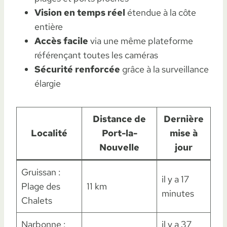
Vision en temps réel
étendue à la côte
entière
Accès facile
via une même plateforme
référençant toutes les caméras
Sécurité renforcée
grâce à la surveillance
élargie
Distance de
Dernière
Localité
Port-la-
mise à
Nouvelle
jour
Gruissan :
il y a 17
Plage des
11 km
minutes
Chalets
Narbonne :
il y a 37