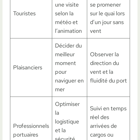
une visite
se promener
Touristes
selon la
sur le quai lors
météo et
d’un jour sans
l’animation
vent
Décider du
meilleur
Observer la
moment
direction du
Plaisanciers
pour
vent et la
naviguer en
fluidité du port
mer
Optimiser
Suivi en temps
la
réel des
logistique
Professionnels
arrivées de
et la
portuaires
cargos ou
sécurité