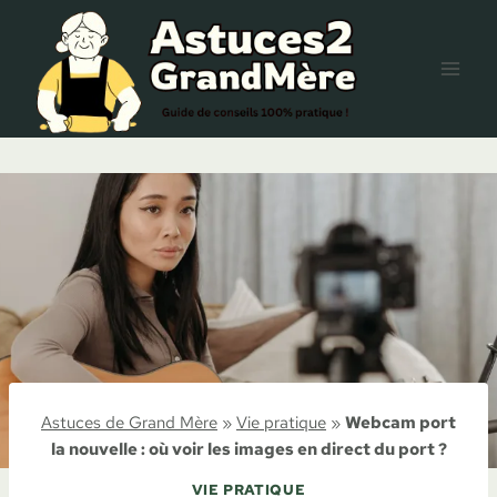
Aller
au
contenu
Astuces de Grand Mère
»
Vie pratique
»
Webcam port
la nouvelle : où voir les images en direct du port ?
VIE PRATIQUE