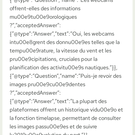
offrent-elles des informations
mu00e9tu00e9orologiques
?”,”acceptedAnswer”:
{“@type”:”Answer”,”text”:”Oui, les webcams
intu00e8grent des donnu00e9es telles que la
tempu00e9rature, la vitesse du vent et les
pru00e9cipitations, cruciales pour la
planification des activitu00e9s nautiques.”}},
{“@type”:”Question”,”name”:”Puis-je revoir des
images pru00e9cu00e9dentes
?”,”acceptedAnswer”:
{“@type”:”Answer”,”text”:”La plupart des
plateformes offrent un historique vidu00e9o et
la fonction timelapse, permettant de consulter
les images passu00e9es et de suivre
lu2019u00e9volution du port.”}},