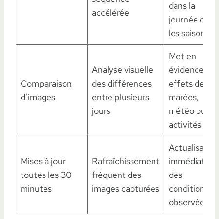
dans la
accélérée
journée ou
les saisons
Met en
Analyse visuelle
évidence les
Comparaison
des différences
effets des
d’images
entre plusieurs
marées,
jours
météo ou
activités
Actualisation
Mises à jour
Rafraîchissement
immédiate
toutes les 30
fréquent des
des
minutes
images capturées
conditions
observées