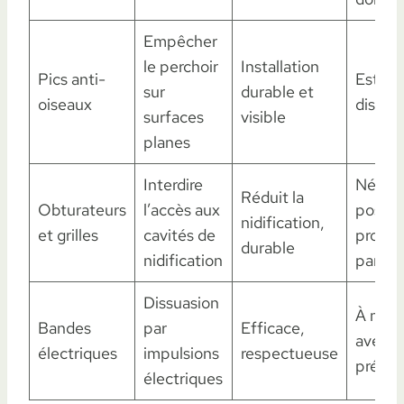
Empêcher
le perchoir
Installation
Pics anti-
Esthét
sur
durable et
oiseaux
discut
surfaces
visible
planes
Interdire
Nécess
Réduit la
Obturateurs
l’accès aux
pose
nidification,
et grilles
cavités de
profes
durable
nidification
parfoi
Dissuasion
À mani
Bandes
par
Efficace,
avec
électriques
impulsions
respectueuse
précau
électriques