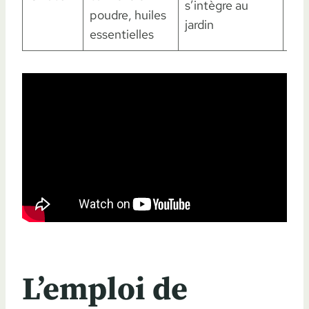
s’intègre au
poudre, huiles
rég
jardin
essentielles
néc
L’emploi de