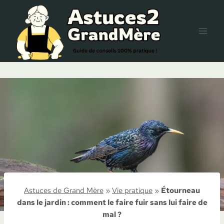
Aller
au
contenu
Astuces de Grand Mère
»
Vie pratique
»
Étourneau
dans le jardin : comment le faire fuir sans lui faire de
mal ?