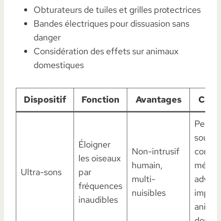
Obturateurs de tuiles et grilles protectrices
Bandes électriques pour dissuasion sans
danger
Considération des effets sur animaux
domestiques
Dispositif
Fonction
Avantages
Cont
Peu ef
sous
Éloigner
Non-intrusif
condit
les oiseaux
humain,
météo
Ultra-sons
par
multi-
advers
fréquences
nuisibles
impac
inaudibles
anima
domes