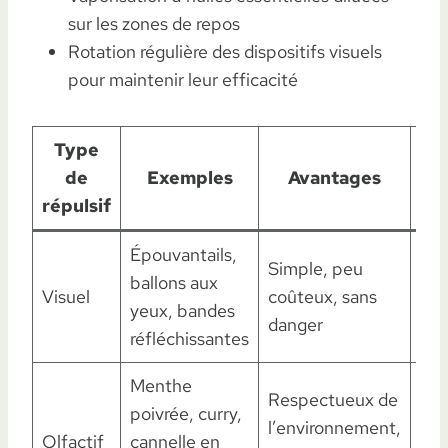
sur les zones de repos
Rotation régulière des dispositifs visuels
pour maintenir leur efficacité
Type
de
Exemples
Avantages
répulsif
Épouvantails,
Hab
Simple, peu
ballons aux
rap
Visuel
coûteux, sans
yeux, bandes
néc
danger
réfléchissantes
dé
Menthe
Act
Respectueux de
poivrée, curry,
tem
l’environnement,
Olfactif
cannelle en
app