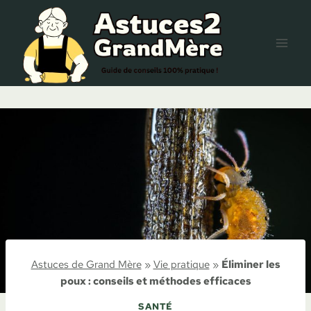
Aller
au
contenu
Astuces de Grand Mère
»
Vie pratique
»
Éliminer les
poux : conseils et méthodes efficaces
SANTÉ