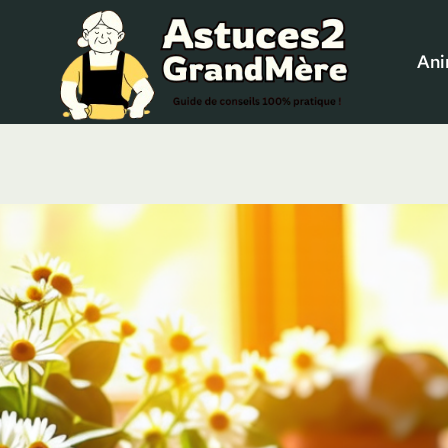
Aller
au
An
contenu