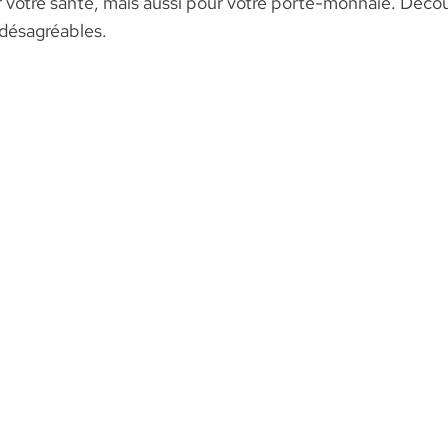
 votre santé, mais aussi pour votre porte-monnaie. Déc
désagréables.