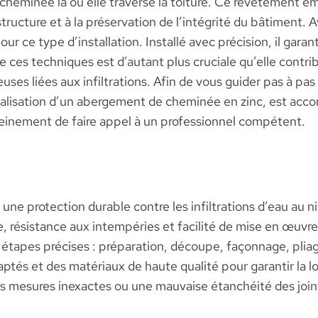
cheminée là où elle traverse la toiture. Ce revêtement em
tructure et à la préservation de l’intégrité du bâtiment. 
our ce type d’installation. Installé avec précision, il gar
e de ces techniques est d’autant plus cruciale qu’elle cont
euses liées aux infiltrations. Afin de vous guider pas à p
 réalisation d’un abergement de cheminée en zinc, est ac
ereinement de faire appel à un professionnel compétent.
ne protection durable contre les infiltrations d’eau au 
e, résistance aux intempéries et facilité de mise en œuvre
s étapes précises : préparation, découpe, façonnage, pliag
daptés et des matériaux de haute qualité pour garantir la l
es mesures inexactes ou une mauvaise étanchéité des joint