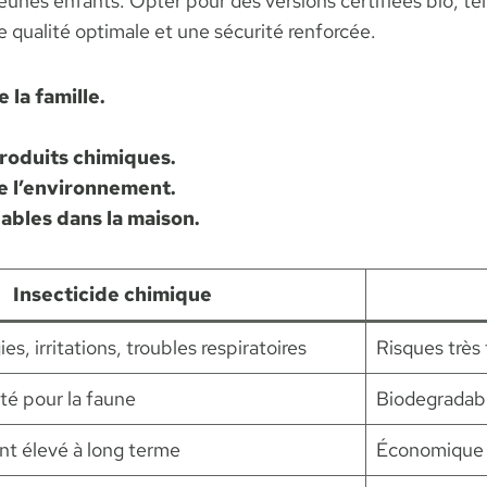
eunes enfants. Opter pour des versions certifiées bio, te
qualité optimale et une sécurité renforcée.
 la famille.
produits chimiques.
e l’environnement.
bles dans la maison.
Insecticide chimique
ies, irritations, troubles respiratoires
Risques très 
ité pour la faune
Biodegradable
nt élevé à long terme
Économique à