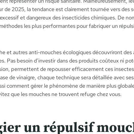
nt représenter un risque sanitaire. Malheureusement, leu
 de 2025, la tendance est clairement tournée vers des so
 excessif et dangereux des insecticides chimiques. De n
méthodes les plus performantes pour fabriquer un répulsi
he et autres anti-mouches écologiques découvriront des a
es. Pas besoin d’investir dans des produits coûteux ni pot
sion, permettent de repousser efficacement ces insectes.
base de vinaigre, chaque technique sera détaillée avec ses
si comment gérer le phénomène de manière plus globale,
évitez que les mouches ne trouvent refuge chez vous.
gier un répulsif mouc