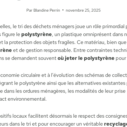
Par
Blandine Perrin
novembre 25, 2025
les, le tri des déchets ménagers joue un rôle primordial
 figure le
polystyrène
, un plastique omniprésent dans n
t la protection des objets fragiles. Ce matériau, bien que 
yrène
et de gestion responsable. Entre contraintes techni
oyens se demandent souvent
où jeter le polystyrène
pour 
onomie circulaire et à l’évolution des schémas de collecte
grant le polystyrène ainsi que les alternatives existantes 
ne dans les ordures ménagères, les modalités de leur prise 
pact environnemental.
sitifs locaux facilitent désormais le respect des consignes
eurs dans le tri et pour encourager un véritable
recyclag