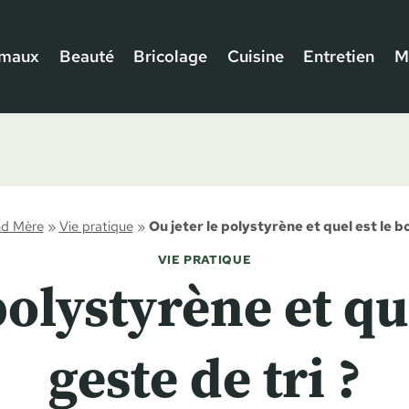
imaux
Beauté
Bricolage
Cuisine
Entretien
M
nd Mère
»
Vie pratique
»
Ou jeter le polystyrène et quel est le b
VIE PRATIQUE
polystyrène et qu
geste de tri ?