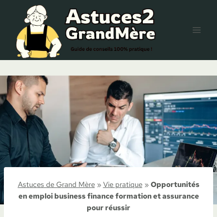
Aller
au
contenu
Astuces de Grand Mère
»
Vie pratique
»
Opportunités
en emploi business finance formation et assurance
pour réussir