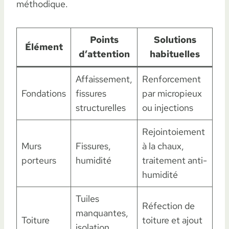
méthodique.
Points
Solutions
Élément
d’attention
habituelles
Affaissement,
Renforcement
Fondations
fissures
par micropieux
structurelles
ou injections
Rejointoiement
Murs
Fissures,
à la chaux,
porteurs
humidité
traitement anti-
humidité
Tuiles
Réfection de
manquantes,
Toiture
toiture et ajout
isolation