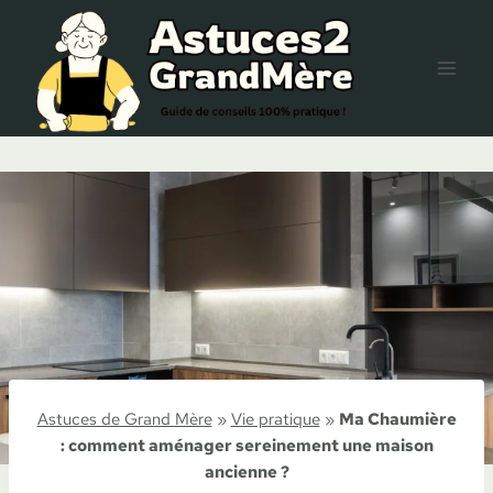
Aller
au
contenu
Astuces de Grand Mère
»
Vie pratique
»
Ma Chaumière
: comment aménager sereinement une maison
ancienne ?