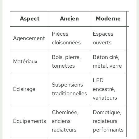
Aspect
Ancien
Moderne
Ob
Pièces
Espaces
Lum
Agencement
cloisonnées
ouverts
conv
Bois, pierre,
Béton ciré,
Con
Matériaux
tomettes
métal, verre
et 
LED
Suspensions
Con
Éclairage
encastré,
traditionnelles
sob
variateurs
Cheminée,
Domotique,
Con
Équipements
anciens
radiateurs
maî
radiateurs
performants
éne