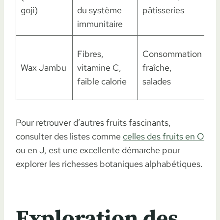
W
goji)
du système
pâtisseries
Fr
immunitaire
M
Fibres,
Consommation
ex
Wax Jambu
vitamine C,
fraîche,
W
faible calorie
salades
Dé
Pour retrouver d’autres fruits fascinants,
consulter des listes comme
celles des fruits en O
ou en J, est une excellente démarche pour
explorer les richesses botaniques alphabétiques.
Exploration des