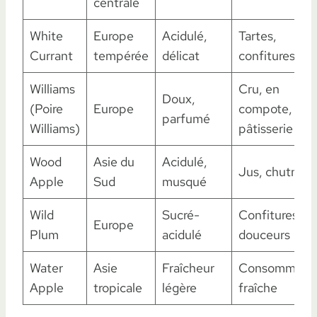
centrale
White
Europe
Acidulé,
Tartes,
Currant
tempérée
délicat
confitures
Williams
Cru, en
Doux,
(Poire
Europe
compote,
parfumé
Williams)
pâtisserie
Wood
Asie du
Acidulé,
Jus, chutneys
Apple
Sud
musqué
Wild
Sucré-
Confitures,
Europe
Plum
acidulé
douceurs
Water
Asie
Fraîcheur
Consommatio
Apple
tropicale
légère
fraîche