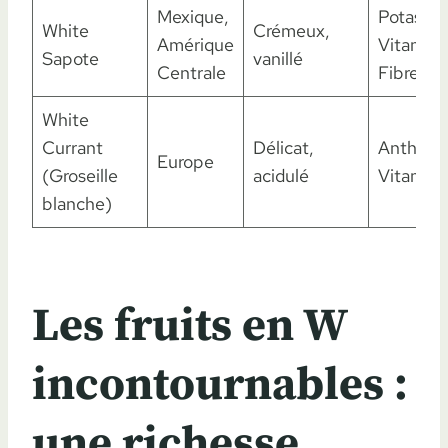
Mexique,
Potassiu
White
Crémeux,
Amérique
Vitamine
Sapote
vanillé
Centrale
Fibres
White
Currant
Délicat,
Anthocy
Europe
(Groseille
acidulé
Vitamin
blanche)
Les fruits en W
incontournables :
une richesse