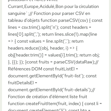
Currant,Europe,Acidulé,Bon pour la circulation
sanguine`;// Fonction pour parser CSV en
tableau d’objets function parseCSV(csv) { const
lines = csv.trim().split(‘n’); const headers =
lines[0].split(‘,’); return lines.slice(1).map(line
=> { const values = line.split(‘,’); return
headers.reduce((obj, header, i) => {
obj[header.trim()] = values[i].trim(); return obj;
}, {}); }); }const fruits = parseCSV(dataRaw);//
Références DOM const fruitListEl =
document.getElementById(‘fruit-list’); const
fruitDetailsEl =
document.getElementById(‘fruit-details’);//
Fonction de création d’élément liste fruit
function createFruitItem(fruit, index) { const li =
document.createElement(‘li’); const btn =