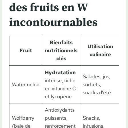
des fruits en W
incontournables
Bienfaits
Utilisation
Fruit
nutritionnels
culinaire
d
clés
Hydratation
Salades, jus,
Ma
intense, riche
Watermelon
sorbets,
ép
en vitamine C
snacks d’été
We
et lycopène
Antioxydants
Ép
Wolfberry
puissants,
Snacks,
as
(baie de
renforcement
infusions,