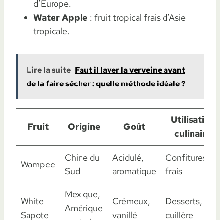
d’Europe.
Water Apple
: fruit tropical frais d’Asie
tropicale.
Lire la suite
Faut il laver la verveine avant
de la faire sécher : quelle méthode idéale ?
Utilisations
Fruit
Origine
Goût
culinaires
Chine du
Acidulé,
Confitures,
Wampee
Sud
aromatique
frais
Mexique,
White
Crémeux,
Desserts, à la
Amérique
Sapote
vanillé
cuillère