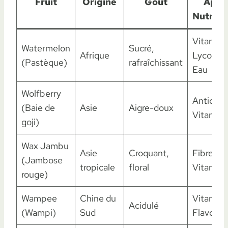
Fruit
Origine
Goût
Appo
Nutriti
Vitamine
Watermelon
Sucré,
Afrique
Lycopèn
(Pastèque)
rafraîchissant
Eau
Wolfberry
Antioxyd
(Baie de
Asie
Aigre-doux
Vitamin
goji)
Wax Jambu
Asie
Croquant,
Fibres,
(Jambose
tropicale
floral
Vitamin
rouge)
Wampee
Chine du
Vitamine
Acidulé
(Wampi)
Sud
Flavonoï