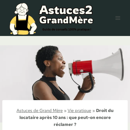
Aller
au
contenu
Astuces de Grand Mère
»
Vie pratique
»
Droit du
locataire après 10 ans : que peut-on encore
réclamer ?