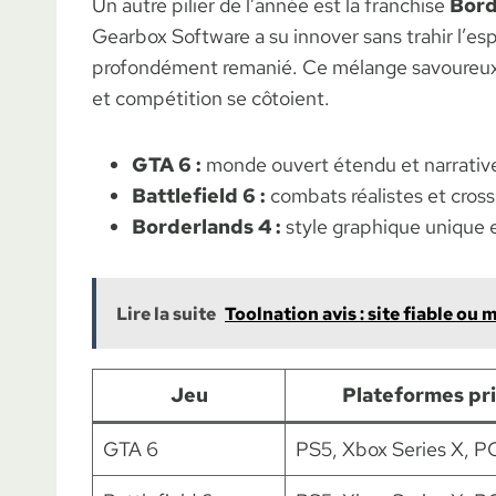
Un autre pilier de l’année est la franchise
Bord
Gearbox Software a su innover sans trahir l’es
profondément remanié. Ce mélange savoureux 
et compétition se côtoient.
GTA 6 :
monde ouvert étendu et narrativ
Battlefield 6 :
combats réalistes et cros
Borderlands 4 :
style graphique unique 
Lire la suite
Toolnation avis : site fiable ou 
Jeu
Plateformes pri
GTA 6
PS5, Xbox Series X, P