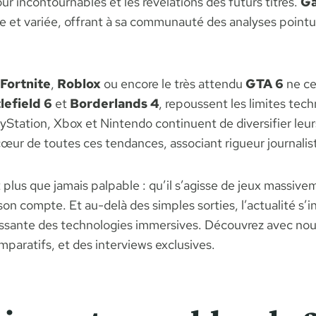
our incontournables et les révélations des futurs titres.
Ga
he et variée, offrant à sa communauté des analyses pointue
Fortnite
,
Roblox
ou encore le très attendu
GTA 6
ne ce
lefield 6
et
Borderlands 4
, repoussent les limites tech
tation, Xbox et Nintendo continuent de diversifier leurs
r de toutes ces tendances, associant rigueur journalist
plus que jamais palpable : qu’il s’agisse de jeux massivem
on compte. Et au-delà des simples sorties, l’actualité s’i
oissante des technologies immersives. Découvrez avec no
mparatifs, et des interviews exclusives.