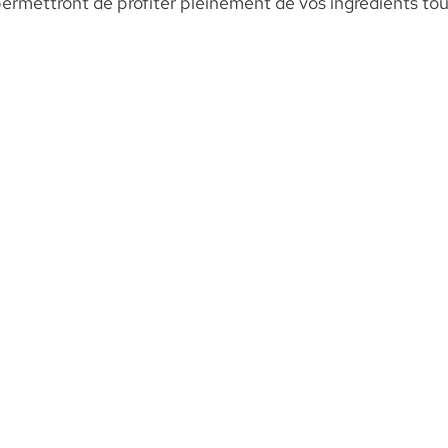
permettront de profiter pleinement de vos ingrédients tou