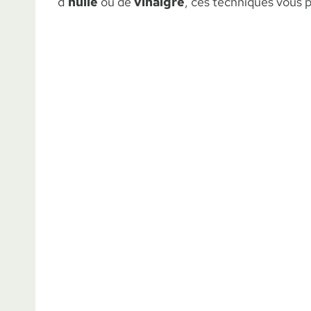
d’
huile
ou de
vinaigre
, ces techniques vous 