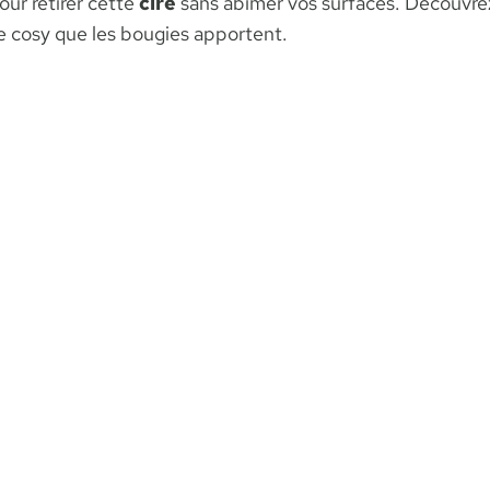
our retirer cette
cire
sans abîmer vos surfaces. Découvrez
e cosy que les bougies apportent.